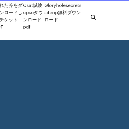
れた斧をダ
Csat試験
Gloryholesecrets
ンロードし
upscダウ
siterip無料ダウン
チケット
ンロード
ロード
DF
pdf