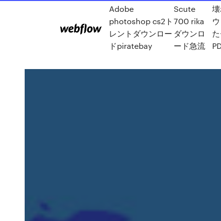
Adobe
Scute
壊
photoshop cs2ト
700 rika
ウ
レントダウンロー
ダウンロ
た
ドpiratebay
ード急流
P