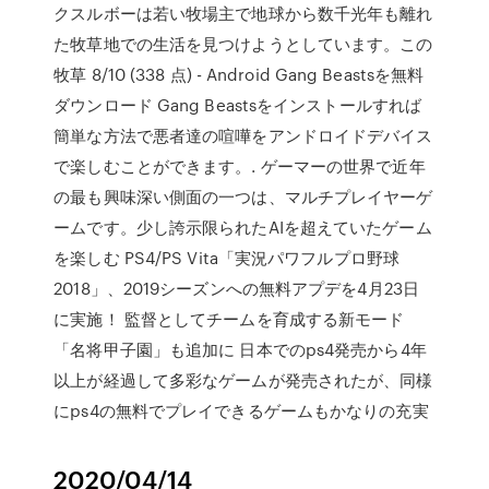
クスルボーは若い牧場主で地球から数千光年も離れ
た牧草地での生活を見つけようとしています。この
牧草 8/10 (338 点) - Android Gang Beastsを無料
ダウンロード Gang Beastsをインストールすれば
簡単な方法で悪者達の喧嘩をアンドロイドデバイス
で楽しむことができます。. ゲーマーの世界で近年
の最も興味深い側面の一つは、マルチプレイヤーゲ
ームです。少し誇示限られたAIを超えていたゲーム
を楽しむ PS4/PS Vita「実況パワフルプロ野球
2018」、2019シーズンへの無料アプデを4月23日
に実施！ 監督としてチームを育成する新モード
「名将甲子園」も追加に 日本でのps4発売から4年
以上が経過して多彩なゲームが発売されたが、同様
にps4の無料でプレイできるゲームもかなりの充実
2020/04/14