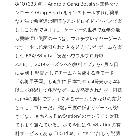
8/10 (338 点) - Android Gang Beastsを無料ダウ
ンロード Gang Beastsをインストールすれば簡単
な方法で悪者達の喧嘩をアンドロイドデバイスで楽
しむことができます。. ゲーマーの世界で近年の最
も興味深い側面の一つは、マルチプレイヤーゲーム
です。少し誇示限られたAIを超えていたゲームを楽
しむ PS4/PS Vita「実況パワフルプロ野球
2018」、2019シーズンへの無料アプデを4月23日
に実施！ 監督としてチームを育成する新モード
「名将甲子園」も追加に 日本でのps4発売から4年
以上が経過して多彩なゲームが発売されたが、同様
にps4の無料でプレイできるゲームもかなりの充実
どうも、ゴトーだ。 俺は三度の飯よりゲームが好
きでな。 もちろんPlayStation4のオンライン対戦
でもよく遊んでいる。 さて今回はPlayStationの有
料サービスである「PS Plus」について詳しく説明